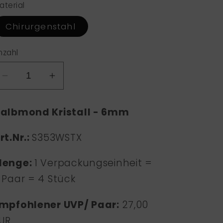
aterial
Chirurgenstahl
nzahl
Verringere
Erhöhe
die
die
Menge
Menge
albmond Kristall - 6mm
für
für
1428
1428
rt.Nr.:
S353WSTX
enge:
1 Verpackungseinheit =
 Paar = 4 Stück
mpfohlener UVP/ Paar:
27,00
UR