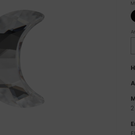
M
A
H
A
M
2
E
E