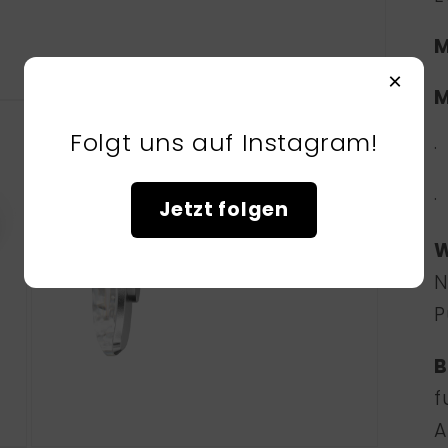
M
×
Folgt uns auf Instagram!
Jetzt folgen
W
N
P
B
f
A