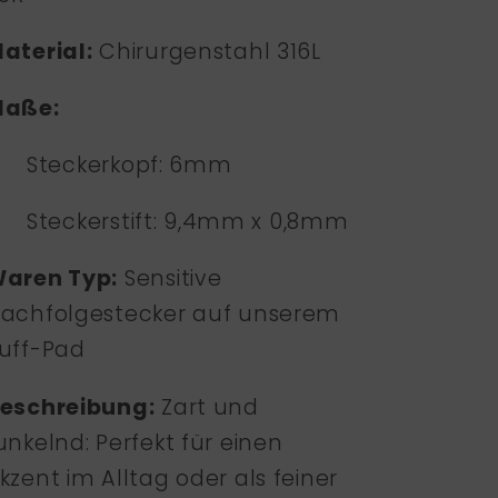
aterial:
Chirurgenstahl 316L
Maße:
·
Steckerkopf: 6mm
·
Steckerstift:
9,4mm x 0,8mm
aren Typ:
Sensitive
achfolgestecker auf unserem
uff-Pad
eschreibung:
Zart und
unkelnd: Perfekt für einen
kzent im Alltag oder als feiner