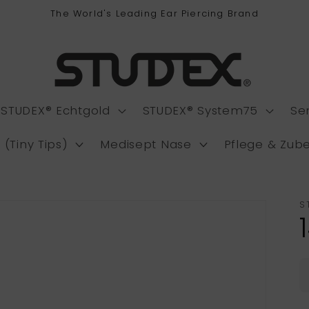
The World's Leading Ear Piercing Brand
STUDEX® Echtgold
STUDEX® System75
Se
 (Tiny Tips)
Medisept Nase
Pflege & Zub
S
P