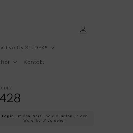
Einloggen
nsitive by STUDEX®
ehör
Kontakt
TUDEX
1428
Normaler
Login
um den Preis und die Button „In den
Warenkorb“ zu sehen
reis