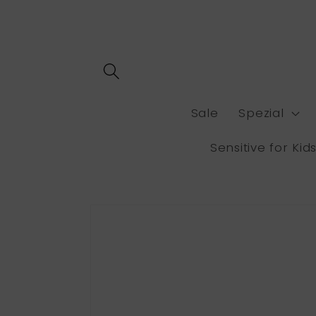
Direkt
zum
Inhalt
Sale
Spezial
Sensitive for Kids
Zu
Produktinformationen
springen