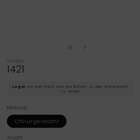
Medien
Me
1
2
in
in
von
1
/
6
Modal
Mo
öffnen
öf
STUDEX
1421
Normaler
Login
um den Preis und die Button „In den Warenkorb“
zu sehen
Preis
Material
Chirurgenstahl
Anzahl