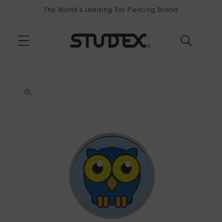
Direkt
The World's Leading Ear Piercing Brand
zum
Inhalt
duktinformationen
ingen